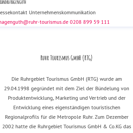
exandra Hagenguth
.dolezych@ruhr-tourismus.de
0208 89959 152
ressekontakt
Unternehmenskommunikation
.hagenguth@ruhr-tourismus.de
0208 899 59 111
Ruhr Tourismus GmbH (RTG)
Die Ruhrgebiet Tourismus GmbH (RTG) wurde am
29.04.1998 gegründet mit dem Ziel der Bündelung von
Produktentwicklung, Marketing und Vertrieb und der
Entwicklung eines eigenständigen touristischen
Regionalprofils für die Metropole Ruhr. Zum Dezember
2002 hatte die Ruhrgebiet Tourismus GmbH & Co.KG das