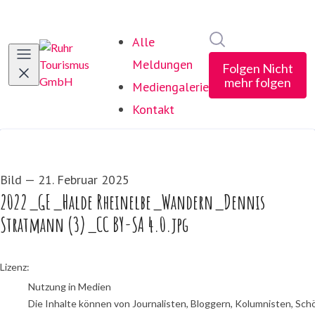
Im Newsroom suc
Alle
Meldungen
Folgen
Nicht
mehr folgen
Mediengalerie
Kontakt
Bild
—
21. Februar 2025
2022_GE_Halde Rheinelbe_Wandern_Dennis
Stratmann (3)_CC BY-SA 4.0.jpg
go to media item
Lizenz:
Nutzung in Medien
Die Inhalte können von Journalisten, Bloggern, Kolumnisten, Sch