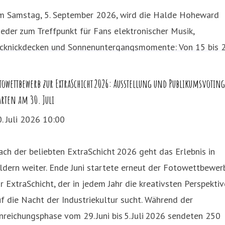
m Samstag, 5. September 2026, wird die Halde Hoheward
eder zum Treffpunkt für Fans elektronischer Musik,
icknickdecken und Sonnenuntergangsmomente: Von 15 bis 
r lädt das Sunset Picknick hoch über dem Ruhrgebiet zu
nem kostenlosen Open-Air-Set mit elektronischer Musik ein
towettbewerb zur ExtraSchicht 2026: Ausstellung und Publikumsvoting
arten am 30. Juli
. Juli 2026 10:00
ch der beliebten ExtraSchicht 2026 geht das Erlebnis in
ldern weiter. Ende Juni startete erneut der Fotowettbewer
r ExtraSchicht, der in jedem Jahr die kreativsten Perspekti
f die Nacht der Industriekultur sucht. Während der
nreichungsphase vom 29. Juni bis 5. Juli 2026 sendeten 250