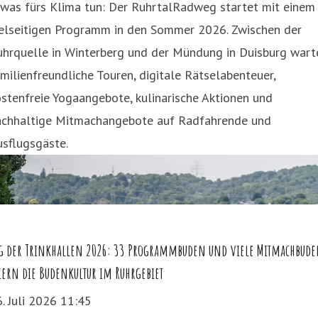
twas fürs Klima tun: Der RuhrtalRadweg startet mit einem
ielseitigen Programm in den Sommer 2026. Zwischen der
uhrquelle in Winterberg und der Mündung in Duisburg wart
milienfreundliche Touren, digitale Rätselabenteuer,
stenfreie Yogaangebote, kulinarische Aktionen und
achhaltige Mitmachangebote auf Radfahrende und
sflugsgäste.
g der Trinkhallen 2026: 33 Programmbuden und viele Mitmachbud
iern die Budenkultur im Ruhrgebiet
. Juli 2026 11:45