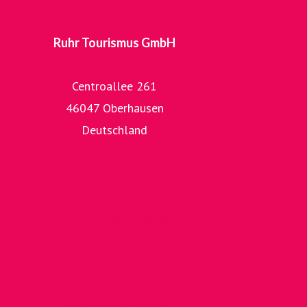
Ruhr Tourismus GmbH
Centroallee 261
46047 Oberhausen
Deutschland
zur Homepage
zur umfangreichen Bilddatenbank der RTG
zur RUHR.TOPCARD
zum RuhrtalRadweg
zur Römer-Lippe-Route
zur ExtraSchicht
zum Tag der Trinkhallen
zum radrervier.ruhr