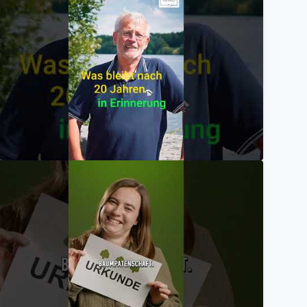
rrad-Spezialisten / Helden des RuhrtalRadweg
radrevierruhr
fahrer der ersten Stunde / Helden des RuhrtalRadwegs
radrevierruhr