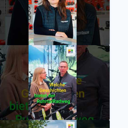
radrevierruhr
otec: Starker Partner / Helden des RuhrtalRadweg
radrevierruhr