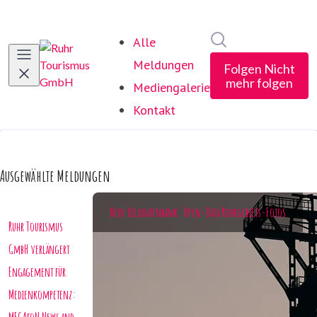
Im Newsroom suc
Alle
Meldungen
Folgen
Nicht
mehr folgen
Mediengalerie
Kontakt
Ausgewählte Meldungen
Neue Bilddatenbank: Open-Data Ruhrgebiets-Fotos
Ruhr Tourismus
GmbH verlängert
Engagement für
Medienkompetenz: