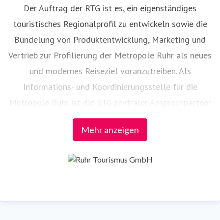
Der Auftrag der RTG ist es, ein eigenständiges
touristisches Regionalprofil zu entwickeln sowie die
Bündelung von Produktentwicklung, Marketing und
Vertrieb zur Profilierung der Metropole Ruhr als neues
und modernes Reiseziel voranzutreiben. Als
Informations- und Koordinierungsstelle für die
Metropole Ruhr ist die RTG zentraler Ansprechpartner
– auch bei der Vernetzung der touristischen Partner in
Mehr anzeigen
der Region.
Die Federführung folgender Projekte und
Veranstaltungen liegt bei der RTG:
RUHR.TOPCARD