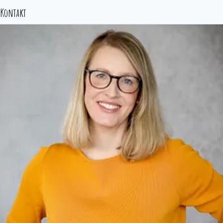
radrevier.ruhr
Kontakt
RuhrtalRadweg
Römer-Lippe-Route
Industriekultur.Ruhr
RuhrKunstMuseen
RuhrBühnen
ExtraSchicht
Tag der Trinkhallen
!SING – DAY OF SONG
RUHR.FUSSBALL