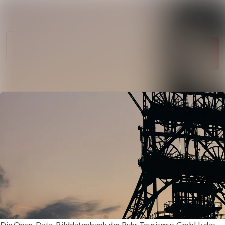
Im Newsroom suc
Alle
Meldungen
Folgen
Nicht
mehr folgen
Mediengalerie
Kontakt
Die Open-Data-Bilddatenbank der Ruhr Tourismus GmbH: das