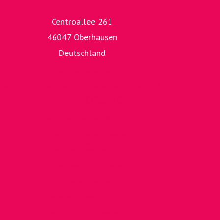
Centroallee 261
46047 Oberhausen
Deutschland
zur Homepage
zur umfangreichen Bilddatenbank der RTG
zur RUHR.TOPCARD
zum RuhrtalRadweg
zur Römer-Lippe-Route
zur ExtraSchicht
zum Tag der Trinkhallen
zum radrervier.ruhr
zur Route Industriekultur
zur ruhrkultur.card