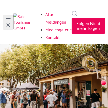
Im Newsroom suc
Alle
Meldungen
Folgen
Nicht
mehr folgen
Mediengalerie
Kontakt