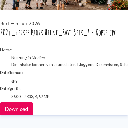
Bild
—
3. Juli 2026
2024_Heikes Kiosk Herne_Ravi Sejk_1 - Kopie.jpg
go to media item
Lizenz:
Nutzung in Medien
Die Inhalte können von Journalisten, Bloggern, Kolumnisten, Sch
Dateiformat:
.jpg
Dateigröße:
3500 x 2333, 4,62 MB
Download