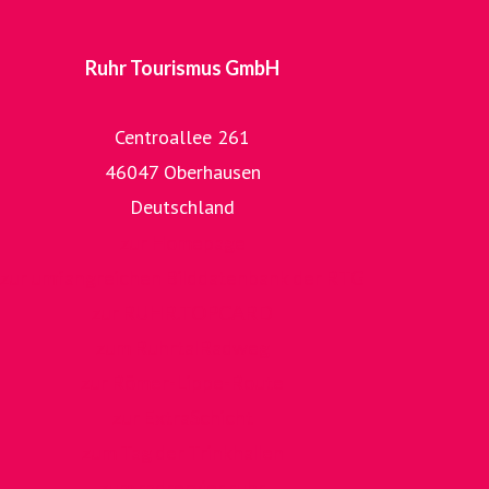
Ruhr Tourismus GmbH
Centroallee 261
46047 Oberhausen
Deutschland
zur Homepage
zur umfangreichen Bilddatenbank der RTG
zur RUHR.TOPCARD
zum RuhrtalRadweg
zur Römer-Lippe-Route
zur ExtraSchicht
zum Tag der Trinkhallen
zum radrervier.ruhr