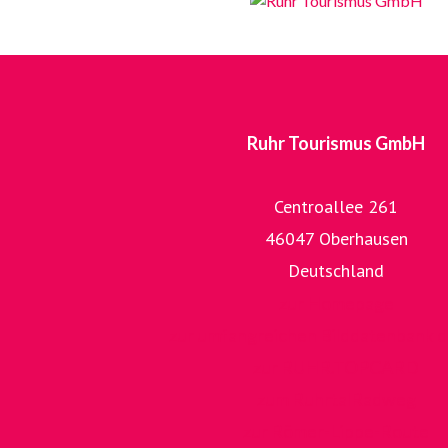
Ruhr Tourismus GmbH
Centroallee 261
46047 Oberhausen
Deutschland
zur Homepage
zur umfangreichen Bilddatenbank 
zur RUHR.TOPCARD
zum RuhrtalRadweg
zur Römer-Lippe-Route