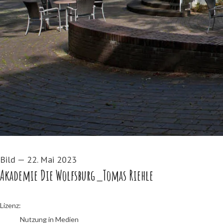
Bild
—
22. Mai 2023
Akademie Die Wolfsburg_Tomas Riehle
go to media item
Lizenz:
Nutzung in Medien