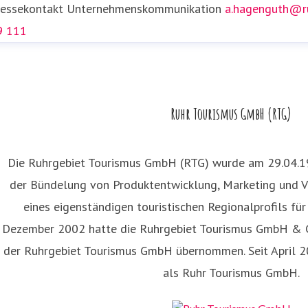
ressekontakt
Unternehmenskommunikation
a.hagenguth@ru
9 111
rah Thönneßen
ressekontakt
Presse- und Öffentlichkeitsarbeit
s.thoenness
Ruhr Tourismus GmbH (RTG)
99 59 151
Die Ruhrgebiet Tourismus GmbH (RTG) wurde am 29.04.1
der Bündelung von Produktentwicklung, Marketing und V
eines eigenständigen touristischen Regionalprofils fü
Dezember 2002 hatte die Ruhrgebiet Tourismus GmbH & C
der Ruhrgebiet Tourismus GmbH übernommen. Seit April 20
als Ruhr Tourismus GmbH.