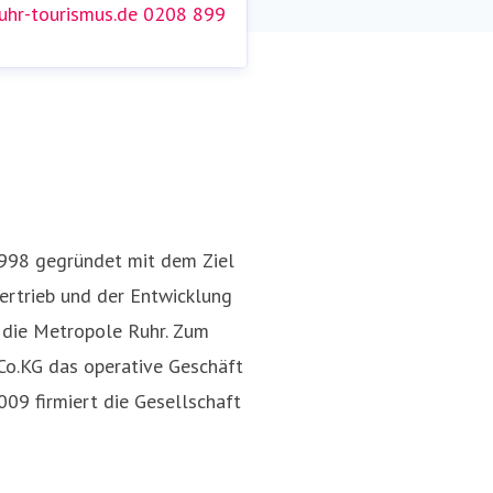
hr-tourismus.de
0208 899
Nina Dolezych
en@ruhr-tourismus.de
0208
Pressekontakt
Presse- und Öf
89959 152
998 gegründet mit dem Ziel
ertrieb und der Entwicklung
r die Metropole Ruhr. Zum
o.KG das operative Geschäft
09 firmiert die Gesellschaft