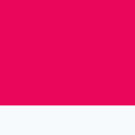
zur Homepage
zur umfangreichen Bilddatenbank der RTG
zur RUHR.TOPCARD
zum RuhrtalRadweg
zur Römer-Lippe-Route
zur ExtraSchicht
zum Tag der Trinkhallen
zum radrervier.ruhr
zur Route Industriekultur
zur ruhrkultur.card