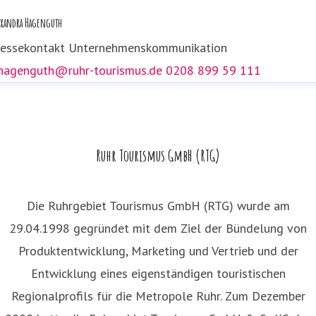
ressekontakt
Presse- und Öffentlichkeitsarbeit
exandra Hagenguth
.dolezych@ruhr-tourismus.de
0208 89959 152
ressekontakt
Unternehmenskommunikation
.hagenguth@ruhr-tourismus.de
0208 899 59 111
Ruhr Tourismus GmbH (RTG)
Die Ruhrgebiet Tourismus GmbH (RTG) wurde am
29.04.1998 gegründet mit dem Ziel der Bündelung von
Produktentwicklung, Marketing und Vertrieb und der
Entwicklung eines eigenständigen touristischen
Regionalprofils für die Metropole Ruhr. Zum Dezember