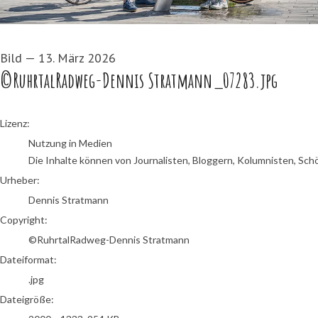
Bild
—
13. März 2026
©RuhrtalRadweg-Dennis Stratmann_07283.jpg
Dennis Stratmann
Lizenz:
Nutzung in Medien
Die Inhalte können von Journalisten, Bloggern, Kolumnisten, Sch
Urheber:
Dennis Stratmann
Copyright:
©RuhrtalRadweg-Dennis Stratmann
Dateiformat:
.jpg
Dateigröße: