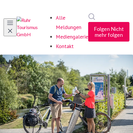
Im Newsroom suc
Alle
Meldungen
Folgen
Nicht
mehr folgen
Mediengalerie
Kontakt