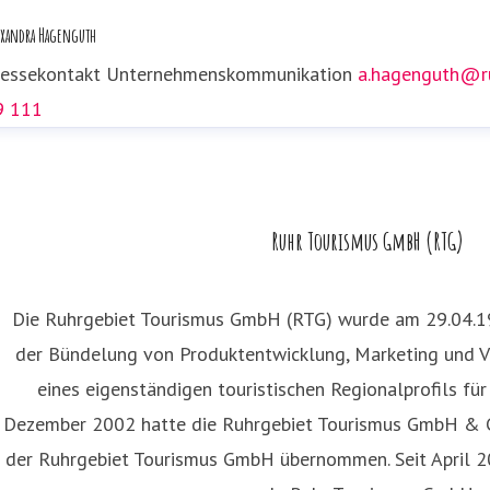
exandra Hagenguth
ressekontakt
Unternehmenskommunikation
a.hagenguth@ru
9 111
rah Thönneßen
ressekontakt
Presse- und Öffentlichkeitsarbeit
s.thoenness
Ruhr Tourismus GmbH (RTG)
99 59 151
Die Ruhrgebiet Tourismus GmbH (RTG) wurde am 29.04.1
der Bündelung von Produktentwicklung, Marketing und V
eines eigenständigen touristischen Regionalprofils fü
Dezember 2002 hatte die Ruhrgebiet Tourismus GmbH & C
der Ruhrgebiet Tourismus GmbH übernommen. Seit April 20