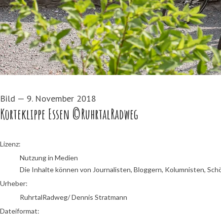
Bild
—
9. November 2018
Korteklippe Essen ©RuhrtalRadweg
RuhrtalRadweg/ Dennis Stratmann
Lizenz:
Nutzung in Medien
Die Inhalte können von Journalisten, Bloggern, Kolumnisten, Sch
Urheber:
RuhrtalRadweg/ Dennis Stratmann
Dateiformat: