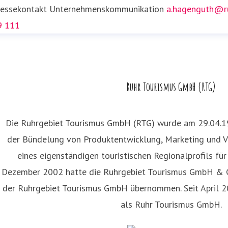
ressekontakt
Unternehmenskommunikation
a.hagenguth@ru
9 111
rah Thönneßen
ressekontakt
Presse- und Öffentlichkeitsarbeit
s.thoenness
Ruhr Tourismus GmbH (RTG)
99 59 151
Die Ruhrgebiet Tourismus GmbH (RTG) wurde am 29.04.1
der Bündelung von Produktentwicklung, Marketing und V
eines eigenständigen touristischen Regionalprofils fü
Dezember 2002 hatte die Ruhrgebiet Tourismus GmbH & C
der Ruhrgebiet Tourismus GmbH übernommen. Seit April 20
als Ruhr Tourismus GmbH.