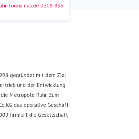
hr-tourismus.de
0208 899
Nina Dolezych
en@ruhr-tourismus.de
0208
Pressekontakt
Presse- und Öf
89959 152
998 gegründet mit dem Ziel
ertrieb und der Entwicklung
r die Metropole Ruhr. Zum
o.KG das operative Geschäft
09 firmiert die Gesellschaft