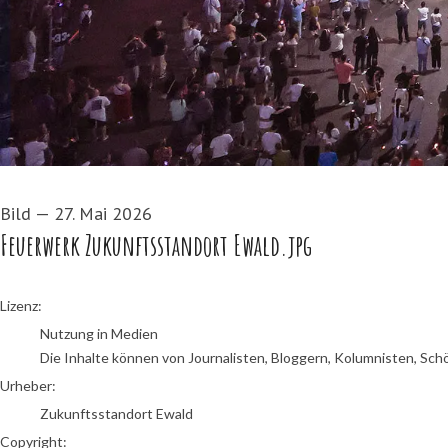
Bild
—
27. Mai 2026
Feuerwerk Zukunftsstandort Ewald.jpg
Zukunftsstandort Ewald
Lizenz:
Nutzung in Medien
Die Inhalte können von Journalisten, Bloggern, Kolumnisten, Sch
Urheber:
Zukunftsstandort Ewald
Copyright: