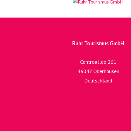
Ruhr Tourismus GmbH
Centroallee 261
46047 Oberhausen
Deutschland
zur Homepage
zur umfangreichen Bilddatenbank 
zur RUHR.TOPCARD
zum RuhrtalRadweg
zur Römer-Lippe-Route