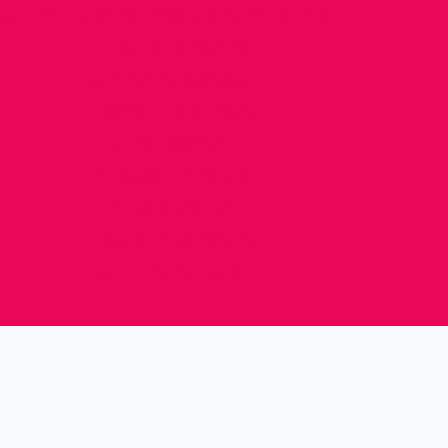
zur umfangreichen Bilddatenbank der RTG
zur RUHR.TOPCARD
zum RuhrtalRadweg
zur Römer-Lippe-Route
zur ExtraSchicht
zum Tag der Trinkhallen
zum radrervier.ruhr
zur Route Industriekultur
zur ruhrkultur.card