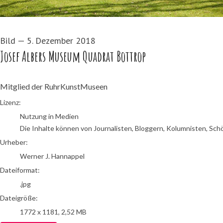
Bild
—
5. Dezember 2018
Josef Albers Museum Quadrat Bottrop
Mitglied der RuhrKunstMuseen
Werner J. Hannappel
Lizenz:
Nutzung in Medien
Die Inhalte können von Journalisten, Bloggern, Kolumnisten, Sch
Urheber:
Werner J. Hannappel
Dateiformat:
.jpg
Dateigröße:
1772 x 1181, 2,52 MB