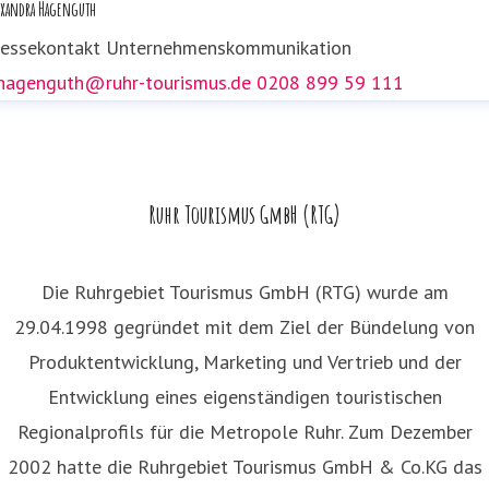
exandra Hagenguth
.dolezych@ruhr-tourismus.de
0208 89959 152
ressekontakt
Unternehmenskommunikation
.hagenguth@ruhr-tourismus.de
0208 899 59 111
Ruhr Tourismus GmbH (RTG)
Die Ruhrgebiet Tourismus GmbH (RTG) wurde am
29.04.1998 gegründet mit dem Ziel der Bündelung von
Produktentwicklung, Marketing und Vertrieb und der
Entwicklung eines eigenständigen touristischen
Regionalprofils für die Metropole Ruhr. Zum Dezember
2002 hatte die Ruhrgebiet Tourismus GmbH & Co.KG das