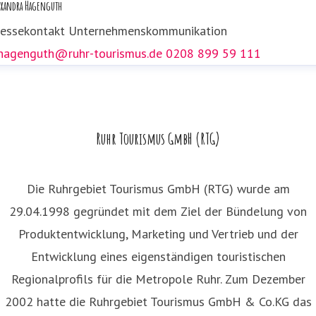
exandra Hagenguth
.dolezych@ruhr-tourismus.de
0208 89959 152
ressekontakt
Unternehmenskommunikation
.hagenguth@ruhr-tourismus.de
0208 899 59 111
Ruhr Tourismus GmbH (RTG)
Die Ruhrgebiet Tourismus GmbH (RTG) wurde am
29.04.1998 gegründet mit dem Ziel der Bündelung von
Produktentwicklung, Marketing und Vertrieb und der
Entwicklung eines eigenständigen touristischen
Regionalprofils für die Metropole Ruhr. Zum Dezember
2002 hatte die Ruhrgebiet Tourismus GmbH & Co.KG das