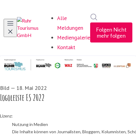
Im Newsroom suc
Alle
Meldungen
Folgen
Nicht
mehr folgen
Mediengalerie
Kontakt
Bild
—
18. Mai 2022
Logoleiste ES 2022
go to media item
Lizenz:
Nutzung in Medien
Die Inhalte können von Journalisten, Bloggern, Kolumnisten, Sch