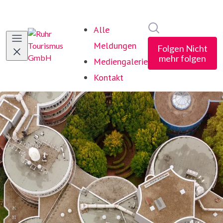
Im Newsroom suc
Alle
Meldungen
Folgen
Nicht
mehr folgen
Mediengalerie
Kontakt