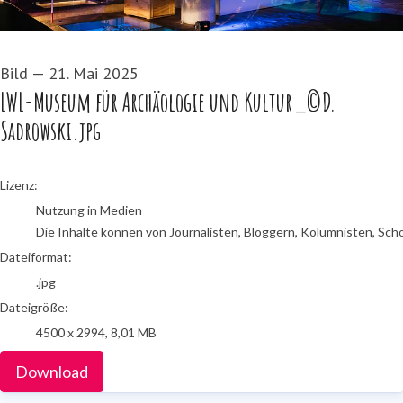
Bild
—
21. Mai 2025
LWL-Museum für Archäologie und Kultur_©D.
Sadrowski.jpg
go to media item
Lizenz:
Nutzung in Medien
Die Inhalte können von Journalisten, Bloggern, Kolumnisten, Sch
Dateiformat:
.jpg
Dateigröße:
4500 x 2994, 8,01 MB
Download