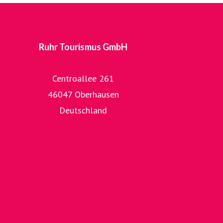
Ruhr Tourismus GmbH
Centroallee 261
46047 Oberhausen
Deutschland
zur Homepage
zur umfangreichen Bilddatenbank der RTG
zur RUHR.TOPCARD
zum RuhrtalRadweg
zur Römer-Lippe-Route
zur ExtraSchicht
zum Tag der Trinkhallen