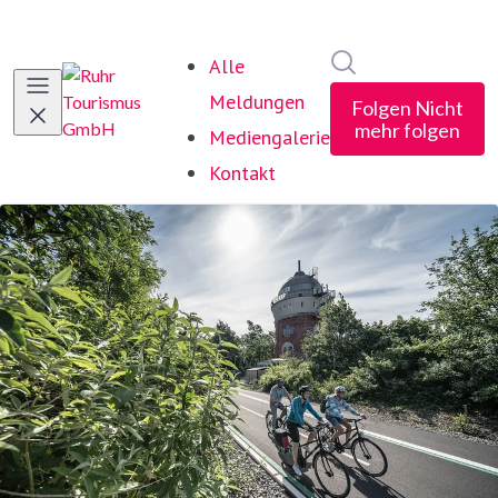
Im Newsroom suc
Alle
Meldungen
Folgen
Nicht
mehr folgen
Mediengalerie
Kontakt