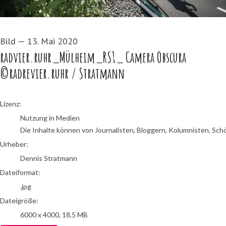
Bild
—
13. Mai 2020
radvier.ruhr_Mülheim_RS1_ Camera Obscura
©radrevier.ruhr / Stratmann
Dennis Stratmann
Lizenz:
Nutzung in Medien
Die Inhalte können von Journalisten, Bloggern, Kolumnisten, Sch
Urheber:
Dennis Stratmann
Dateiformat:
.jpg
Dateigröße:
6000 x 4000, 18,5 MB