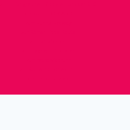
zur umfangreichen Bilddatenbank der RTG
zur RUHR.TOPCARD
zum RuhrtalRadweg
zur Römer-Lippe-Route
zur ExtraSchicht
zum Tag der Trinkhallen
zum radrervier.ruhr
zur Route Industriekultur
zur ruhrkultur.card