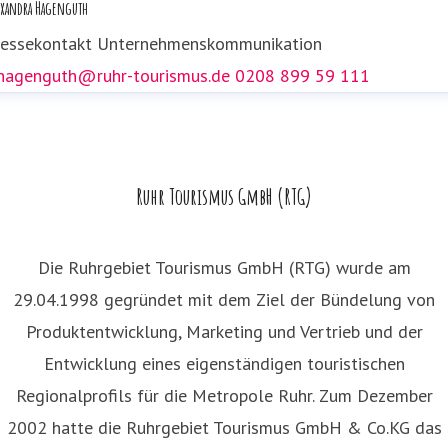
exandra Hagenguth
.dolezych@ruhr-tourismus.de
0208 89959 152
ressekontakt
Unternehmenskommunikation
.hagenguth@ruhr-tourismus.de
0208 899 59 111
Ruhr Tourismus GmbH (RTG)
Die Ruhrgebiet Tourismus GmbH (RTG) wurde am
29.04.1998 gegründet mit dem Ziel der Bündelung von
Produktentwicklung, Marketing und Vertrieb und der
Entwicklung eines eigenständigen touristischen
Regionalprofils für die Metropole Ruhr. Zum Dezember
2002 hatte die Ruhrgebiet Tourismus GmbH & Co.KG das