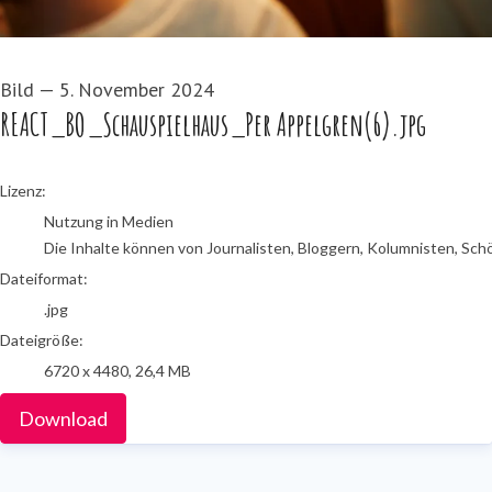
Bild
—
5. November 2024
REACT_BO_Schauspielhaus_Per Appelgren(6).jpg
go to media item
Lizenz:
Nutzung in Medien
Die Inhalte können von Journalisten, Bloggern, Kolumnisten, Sch
Dateiformat:
.jpg
Dateigröße:
6720 x 4480, 26,4 MB
Download