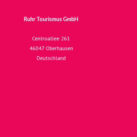
Ruhr Tourismus GmbH
Centroallee 261
46047 Oberhausen
Deutschland
zur Homepage
zur umfangreichen Bilddatenbank der RTG
zur RUHR.TOPCARD
zum RuhrtalRadweg
zur Römer-Lippe-Route
zur ExtraSchicht
zum Tag der Trinkhallen
zum radrervier.ruhr