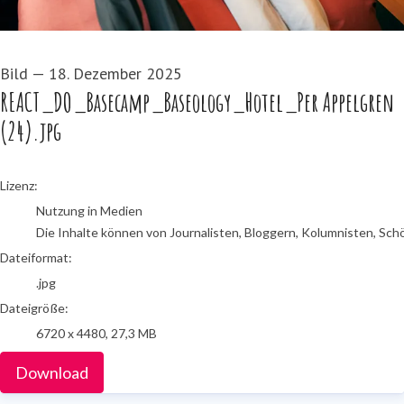
Bild
—
18. Dezember 2025
REACT_DO_Basecamp_Baseology_Hotel_Per Appelgren
(24).jpg
go to media item
Lizenz:
Nutzung in Medien
Die Inhalte können von Journalisten, Bloggern, Kolumnisten, Sch
Dateiformat:
.jpg
Dateigröße:
6720 x 4480, 27,3 MB
Download