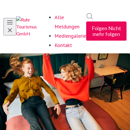
Im Newsroom suc
Alle
Meldungen
Folgen
Nicht
mehr folgen
Mediengalerie
Kontakt