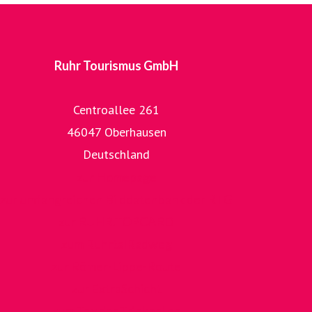
Ruhr Tourismus GmbH
Centroallee 261
46047 Oberhausen
Deutschland
zur Homepage
zur umfangreichen Bilddatenbank der RTG
zur RUHR.TOPCARD
zum RuhrtalRadweg
zur Römer-Lippe-Route
zur ExtraSchicht
zum Tag der Trinkhallen