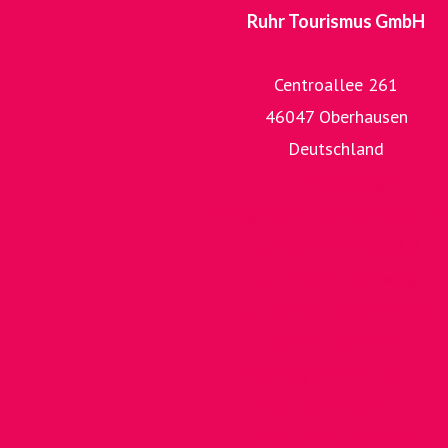
Ruhr Tourismus GmbH
Centroallee 261
46047 Oberhausen
Deutschland
zur Homepage
zur umfangreichen Bilddatenbank 
zur RUHR.TOPCARD
zum RuhrtalRadweg
zur Römer-Lippe-Route
zur ExtraSchicht
zum Tag der Trinkhallen
zum radrervier.ruhr
zur Route Industriekultur