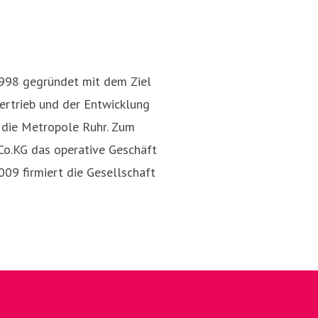
Nina Dolezych
en@ruhr-tourismus.de
0208
Pressekontakt
Presse- und Öf
89959 152
998 gegründet mit dem Ziel
ertrieb und der Entwicklung
r die Metropole Ruhr. Zum
o.KG das operative Geschäft
09 firmiert die Gesellschaft