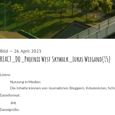
Bild
—
26. April 2023
REACT_DO_Phoenix West Skywalk_Lukas Wiegand(15)
go to media item
Lizenz:
Nutzung in Medien
Die Inhalte können von Journalisten, Bloggern, Kolumnisten, Sch
Dateiformat:
.jpg
Dateigröße: