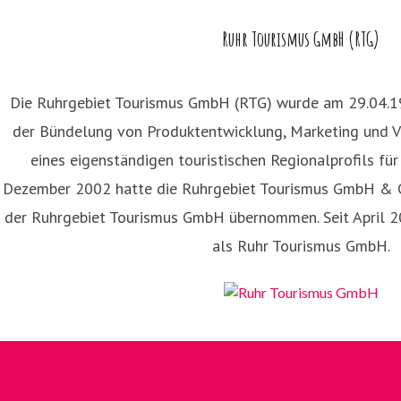
rah Thönneßen
ressekontakt
Presse- und Öffentlichkeitsarbeit
s.thoenness
Ruhr Tourismus GmbH (RTG)
99 59 151
Die Ruhrgebiet Tourismus GmbH (RTG) wurde am 29.04.1
der Bündelung von Produktentwicklung, Marketing und V
eines eigenständigen touristischen Regionalprofils fü
Dezember 2002 hatte die Ruhrgebiet Tourismus GmbH & C
der Ruhrgebiet Tourismus GmbH übernommen. Seit April 20
als Ruhr Tourismus GmbH.