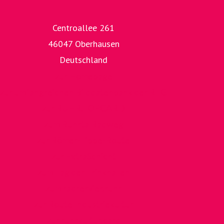
Centroallee 261
46047 Oberhausen
Deutschland
zur Homepage
zur umfangreichen Bilddatenbank der RTG
zur RUHR.TOPCARD
zum RuhrtalRadweg
zur Römer-Lippe-Route
zur ExtraSchicht
zum Tag der Trinkhallen
zum radrervier.ruhr
zur Route Industriekultur
zur ruhrkultur.card