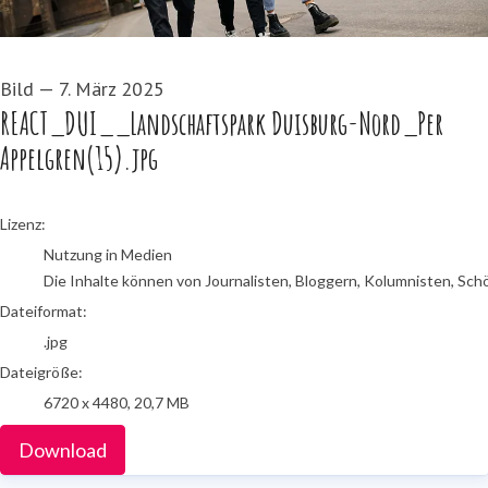
Bild
—
7. März 2025
REACT_DUI__Landschaftspark Duisburg-Nord_Per
Appelgren(15).jpg
go to media item
Lizenz:
Nutzung in Medien
Die Inhalte können von Journalisten, Bloggern, Kolumnisten, Sch
Dateiformat:
.jpg
Dateigröße:
6720 x 4480, 20,7 MB
Download