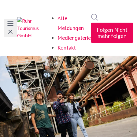
Im Newsroom suc
Alle
Meldungen
Folgen
Nicht
mehr folgen
Mediengalerie
Kontakt