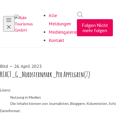
Im Newsroom suc
Alle
Meldungen
Folgen
Nicht
mehr folgen
Mediengalerie
Kontakt
Bild
—
26. April 2023
REACT_G_Nordsternpark_Per Appelgren(7)
go to media item
Lizenz:
Nutzung in Medien
Die Inhalte können von Journalisten, Bloggern, Kolumnisten, Sch
Dateiformat: