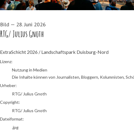
Bild
—
28. Juni 2026
RTG/ Julius Gnoth
ExtraSchicht 2026 / Landschaftspark Duisburg-Nord
RTG/ Julius Gnoth
Lizenz:
Nutzung in Medien
Die Inhalte können von Journalisten, Bloggern, Kolumnisten, Sch
Urheber:
RTG/ Julius Gnoth
Copyright:
RTG/ Julius Gnoth
Dateiformat:
.jpg