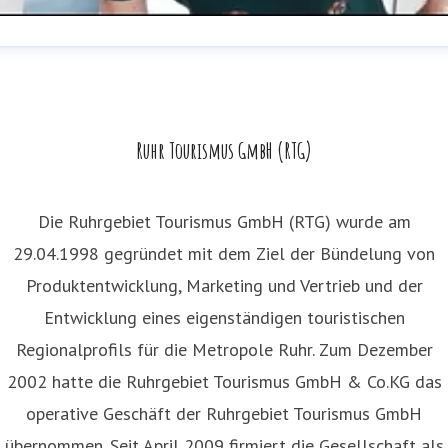
exandra Hagenguth
ressekontakt
Unternehmenskommunikation
.hagenguth@ruhr-tourismus.de
0208 899 59 111
Ruhr Tourismus GmbH (RTG)
Die Ruhrgebiet Tourismus GmbH (RTG) wurde am
29.04.1998 gegründet mit dem Ziel der Bündelung von
Produktentwicklung, Marketing und Vertrieb und der
Entwicklung eines eigenständigen touristischen
Regionalprofils für die Metropole Ruhr. Zum Dezember
2002 hatte die Ruhrgebiet Tourismus GmbH & Co.KG das
operative Geschäft der Ruhrgebiet Tourismus GmbH
übernommen. Seit April 2009 firmiert die Gesellschaft als