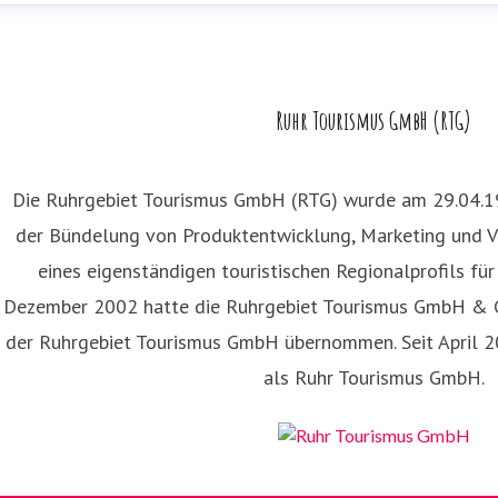
rah Thönneßen
ressekontakt
Presse- und Öffentlichkeitsarbeit
s.thoenness
Ruhr Tourismus GmbH (RTG)
99 59 151
Die Ruhrgebiet Tourismus GmbH (RTG) wurde am 29.04.1
der Bündelung von Produktentwicklung, Marketing und V
eines eigenständigen touristischen Regionalprofils fü
Dezember 2002 hatte die Ruhrgebiet Tourismus GmbH & C
der Ruhrgebiet Tourismus GmbH übernommen. Seit April 20
als Ruhr Tourismus GmbH.