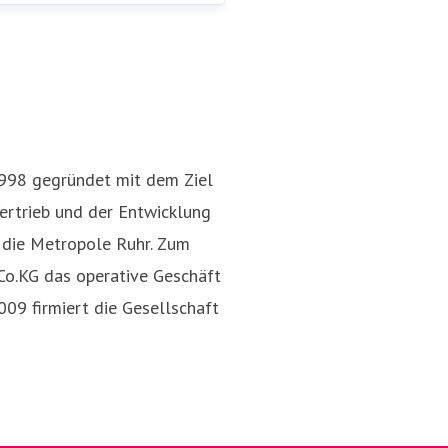
Nina Dolezych
en@ruhr-tourismus.de
0208
Pressekontakt
Presse- und Öf
89959 152
998 gegründet mit dem Ziel
ertrieb und der Entwicklung
r die Metropole Ruhr. Zum
o.KG das operative Geschäft
09 firmiert die Gesellschaft