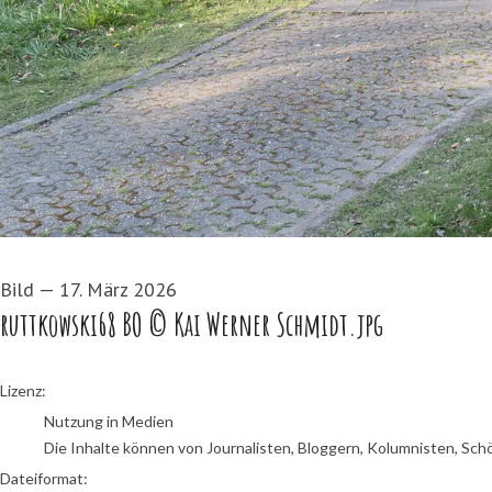
Bild
—
17. März 2026
ruttkowski68 BO © Kai Werner Schmidt.jpg
go to media item
Lizenz:
Nutzung in Medien
Die Inhalte können von Journalisten, Bloggern, Kolumnisten, Sch
Dateiformat: