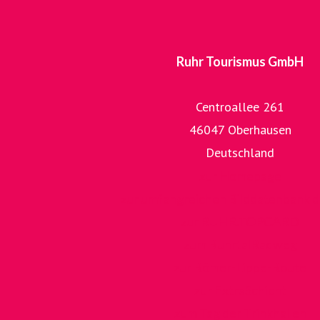
Ruhr Tourismus GmbH
Centroallee 261
46047 Oberhausen
Deutschland
zur Homepage
zur umfangreichen Bilddatenbank 
zur RUHR.TOPCARD
zum RuhrtalRadweg
zur Römer-Lippe-Route
zur ExtraSchicht
zum Tag der Trinkhallen