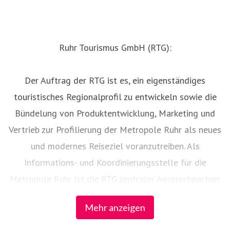
Ruhr Tourismus GmbH (RTG):
Der Auftrag der RTG ist es, ein eigenständiges
touristisches Regionalprofil zu entwickeln sowie die
Bündelung von Produktentwicklung, Marketing und
Vertrieb zur Profilierung der Metropole Ruhr als neues
und modernes Reiseziel voranzutreiben. Als
Informations- und Koordinierungsstelle für die
Metropole Ruhr ist die RTG zentraler Ansprechpartner
– auch bei der Vernetzung der touristischen Partner in
Mehr anzeigen
der Region.