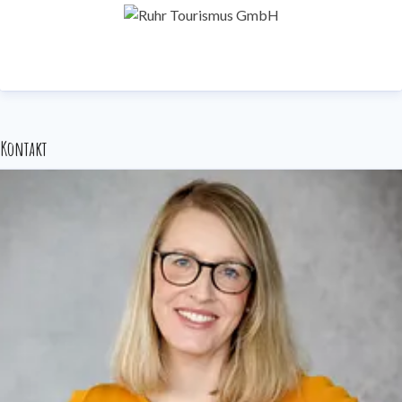
Die Federführung folgender Projekte und
Veranstaltungen liegt bei der RTG:
RUHR.TOPCARD
radrevier.ruhr
Kontakt
RuhrtalRadweg
Römer-Lippe-Route
Route Industriekultur
RuhrKunstMuseen
RuhrBühnen
ExtraSchicht
Tag der Trinkhallen