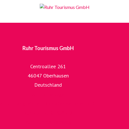
Ruhr Tourismus GmbH
Centroallee 261
46047 Oberhausen
Deutschland
zur Homepage
zur umfangreichen Bilddatenbank der RTG
zur RUHR.TOPCARD
zum RuhrtalRadweg