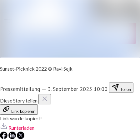
Im Newsroom suc
Alle
Meldungen
Folgen
Nicht
mehr folgen
Mediengalerie
Kontakt
Sunset-Picknick 2022 © Ravi Sejk
Pressemitteilung
—
3. September 2025 10:00
Teilen
Diese Story teilen
Link kopieren
Link wurde kopiert!
Runterladen