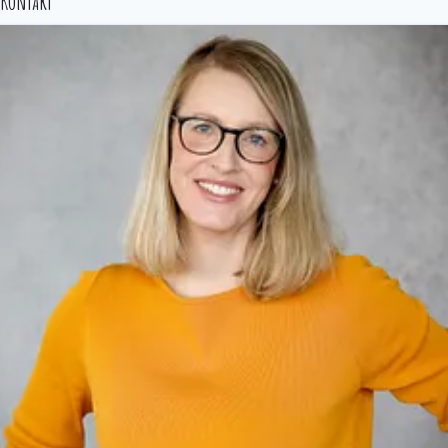
Kontakt
RuhrtalRadweg
Römer-Lippe-Route
Route Industriekultur
ExtraSchicht
Tag der Trinkhallen