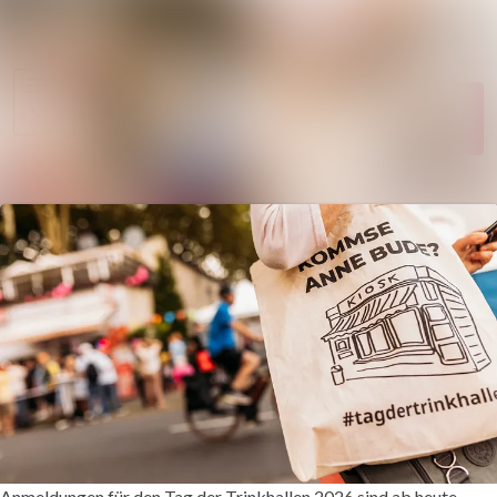
Im Newsroom suc
Alle
Meldungen
Folgen
Nicht
mehr folgen
Mediengalerie
Kontakt
Anmeldungen für den Tag der Trinkhallen 2026 sind ab heute