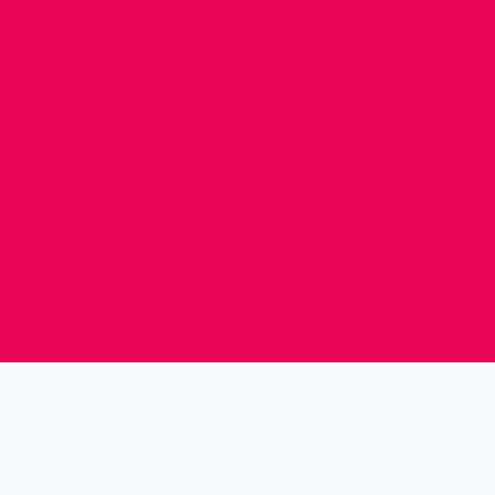
zur umfangreichen Bilddatenbank der RTG
zur RUHR.TOPCARD
zum RuhrtalRadweg
zur Römer-Lippe-Route
zur ExtraSchicht
zum Tag der Trinkhallen
zum radrervier.ruhr
zur Route Industriekultur
zur ruhrkultur.card