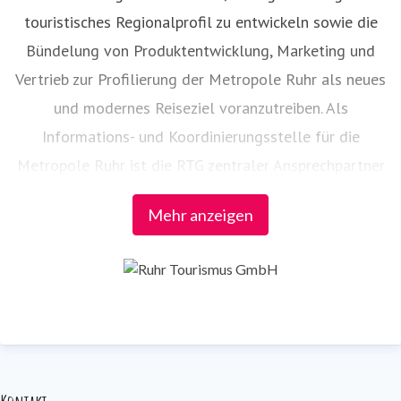
touristisches Regionalprofil zu entwickeln sowie die
Bündelung von Produktentwicklung, Marketing und
Vertrieb zur Profilierung der Metropole Ruhr als neues
und modernes Reiseziel voranzutreiben. Als
Informations- und Koordinierungsstelle für die
Metropole Ruhr ist die RTG zentraler Ansprechpartner
– auch bei der Vernetzung der touristischen Partner in
Mehr anzeigen
der Region.
Die Federführung folgender Projekte und
Veranstaltungen liegt bei der RTG:
RUHR.TOPCARD
radrevier.ruhr