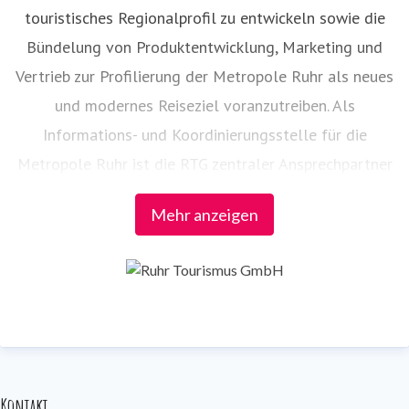
touristisches Regionalprofil zu entwickeln sowie die
Bündelung von Produktentwicklung, Marketing und
Vertrieb zur Profilierung der Metropole Ruhr als neues
und modernes Reiseziel voranzutreiben. Als
Informations- und Koordinierungsstelle für die
Metropole Ruhr ist die RTG zentraler Ansprechpartner
– auch bei der Vernetzung der touristischen Partner in
Mehr anzeigen
der Region.
Die Federführung folgender Projekte und
Veranstaltungen liegt bei der RTG:
RUHR.TOPCARD
radrevier.ruhr
Kontakt