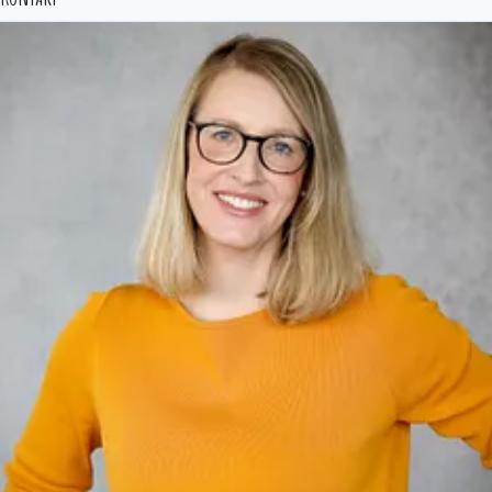
RuhrtalRadweg
Römer-Lippe-Route
Industriekultur.Ruhr
RuhrKunstMuseen
RuhrBühnen
ExtraSchicht
Tag der Trinkhallen
!SING – DAY OF SONG
RUHR.FUSSBALL