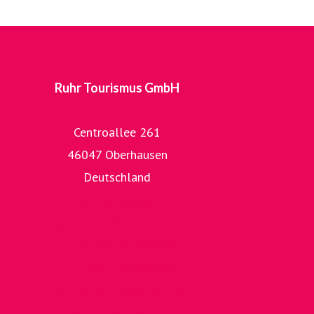
Ruhr Tourismus GmbH
Centroallee 261
46047 Oberhausen
Deutschland
zur Homepage
zur umfangreichen Bilddatenbank der RTG
zur RUHR.TOPCARD
zum RuhrtalRadweg
zur Römer-Lippe-Route
zur ExtraSchicht