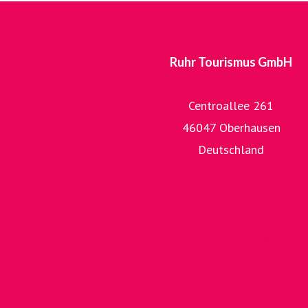
Ruhr Tourismus GmbH
Centroallee 261
46047 Oberhausen
Deutschland
zur Homepage
zur umfangreichen Bilddatenbank 
zur RUHR.TOPCARD
zum RuhrtalRadweg
zur Römer-Lippe-Route
zur ExtraSchicht
zum Tag der Trinkhallen