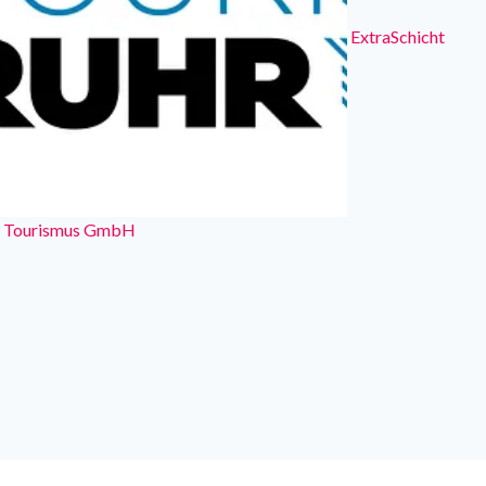
ExtraSchicht
r Tourismus GmbH