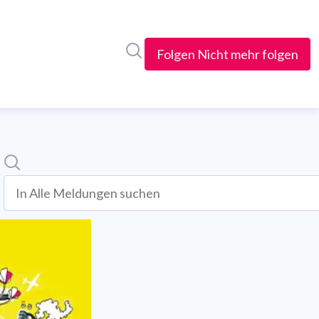
Im Newsroom suchen
Folgen
Nicht mehr folgen
Suche
In alle meldungen suchen