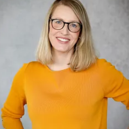
Römer-Lippe-Route
Route Industriekultur
RuhrKunstMuseen
RuhrBühnen
ExtraSchicht
Tag der Trinkhallen