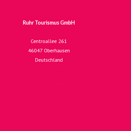
Ruhr Tourismus GmbH
Centroallee 261
46047 Oberhausen
Deutschland
zur Homepage
zur umfangreichen Bilddatenbank der RTG
zur RUHR.TOPCARD
zum RuhrtalRadweg
zur Römer-Lippe-Route
zur ExtraSchicht
zum Tag der Trinkhallen