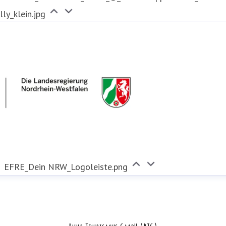
lly_klein.jpg
EFRE_Dein NRW_Logoleiste.png