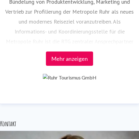
Bündelung von Produktentwicklung, Marketing und
Vertrieb zur Profilierung der Metropole Ruhr als neues
und modernes Reiseziel voranzutreiben. Als
Informations- und Koordinierungsstelle für die
Metropole Ruhr ist die RTG zentraler Ansprechpartner
– auch bei der Vernetzung der touristischen Partner in
Mehr anzeigen
der Region.
Die Federführung folgender Projekte und
Veranstaltungen liegt bei der RTG:
RUHR.TOPCARD
radrevier.ruhr
Kontakt
RuhrtalRadweg