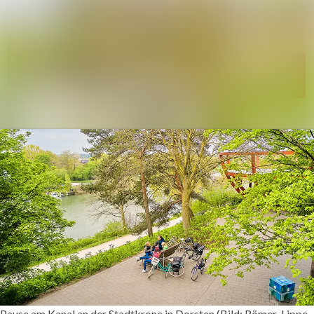
Im Newsroom suc
Alle
Meldungen
Folgen
Nicht
mehr folgen
Mediengalerie
Kontakt
Pause am Kanal an der Stadtkrone in Dorsten (Bild: Römer-Lippe-