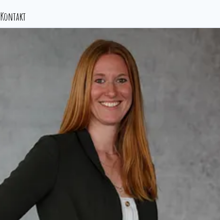
radrevier.ruhr
Kontakt
RuhrtalRadweg
Römer-Lippe-Route
Route Industriekultur
ExtraSchicht
Tag der Trinkhallen