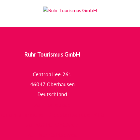
Ruhr Tourismus GmbH
Centroallee 261
46047 Oberhausen
Deutschland
zur Homepage
zur umfangreichen Bilddatenbank der RTG
zur RUHR.TOPCARD
zum RuhrtalRadweg