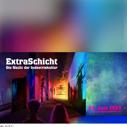
Im Newsroom suc
Alle
Meldungen
Folgen
Nicht
mehr folgen
Mediengalerie
Kontakt
© RTG