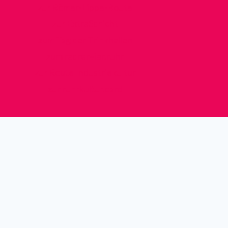
zur Römer-Lippe-Route
zur ExtraSchicht
zum Tag der Trinkhallen
zum radrervier.ruhr
zur Route Industriekultur
zur ruhrkultur.card