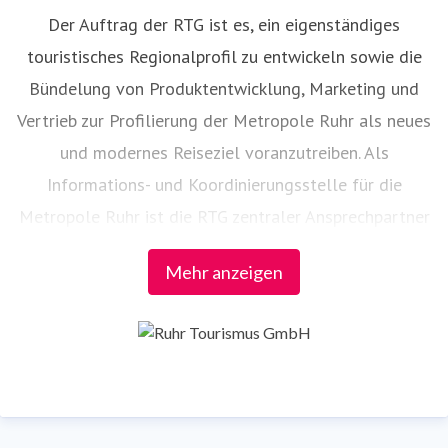
Der Auftrag der RTG ist es, ein eigenständiges
touristisches Regionalprofil zu entwickeln sowie die
Bündelung von Produktentwicklung, Marketing und
Vertrieb zur Profilierung der Metropole Ruhr als neues
und modernes Reiseziel voranzutreiben. Als
Informations- und Koordinierungsstelle für die
Metropole Ruhr ist die RTG zentraler Ansprechpartner
– auch bei der Vernetzung der touristischen Partner in
Mehr anzeigen
der Region.
Die Federführung folgender Projekte und
Veranstaltungen liegt bei der RTG:
RUHR.TOPCARD