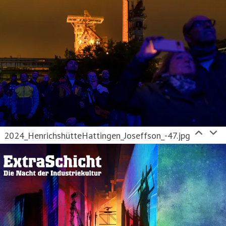
2024_HenrichshütteHattingen_Joseffson_-47.jpg