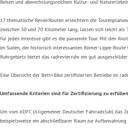
Reisen und abwechslungsreichem Kultur- und Naturerlebnis.
17 thematische RevierRouten erleichtern die Tourenplanung
zwischen 30 und 70 Kilometer lang, lassen sich leicht als
für jedes Interesse gibt es die passende Tour. Mit den Kn
im Süden, der historisch interessanten Römer-Lippe-Rout
Ruhrgebiets bietet das radrevier.ruhr ein gut ausgeschild
Eine Übersicht der Bett+Bike zertifizierten Betriebe im radr
Umfassende Kriterien sind für Zertifizierung zu erfülle
Um vom ADFC (Allgemeiner Deutscher Fahrradclub) das Zert
beispielsweise ein abschließbarer Raum zur Aufbewahrung 