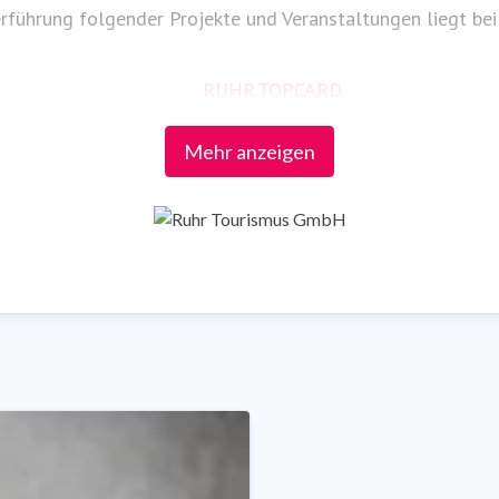
rführung folgender Projekte und Veranstaltungen liegt bei
RUHR.TOPCARD
radrevier.ruhr
Mehr anzeigen
RuhrtalRadweg
Römer-Lippe-Route
Industriekultur.Ruhr
RuhrKunstMuseen
RuhrBühnen
ExtraSchicht
Tag der Trinkhallen
!SING – DAY OF SONG
RUHR.FUSSBALL