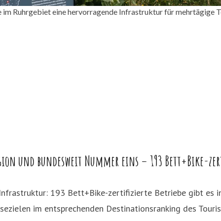
im Ruhrgebiet eine hervorragende Infrastruktur für mehrtägige To
egion und bundesweit Nummer eins – 193 Bett+Bike-zerti
frastruktur: 193 Bett+Bike-zertifizierte Betriebe gibt es 
isezielen im entsprechenden Destinationsranking des Tour