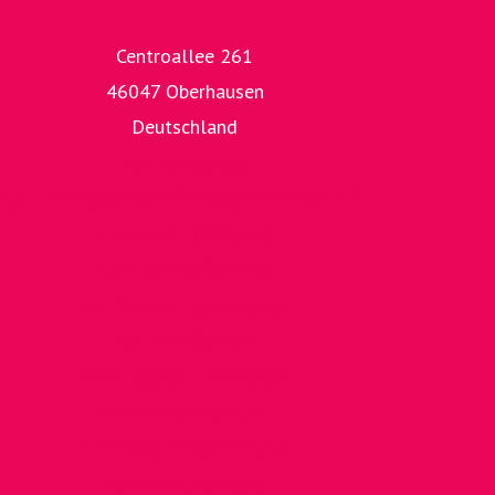
Centroallee 261
46047 Oberhausen
Deutschland
zur Homepage
zur umfangreichen Bilddatenbank der RTG
zur RUHR.TOPCARD
zum RuhrtalRadweg
zur Römer-Lippe-Route
zur ExtraSchicht
zum Tag der Trinkhallen
zum radrervier.ruhr
zur Route Industriekultur
zur ruhrkultur.card