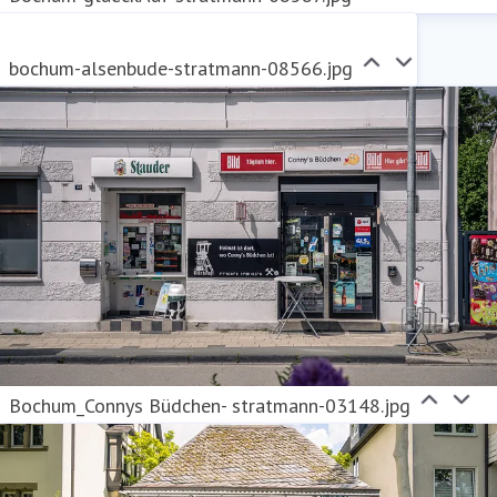
bochum-alsenbude-stratmann-08566.jpg
Bochum_Connys Büdchen- stratmann-03148.jpg