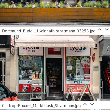
Dortmund_Bude 116einhalb-stratmann-03258.jpg
Castrop-Rauxel_Marktkiosk_Stratmann.jpg