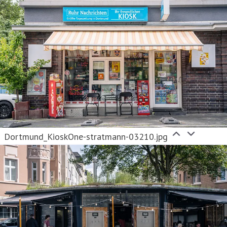
Dortmund_KioskOne-stratmann-03210.jpg