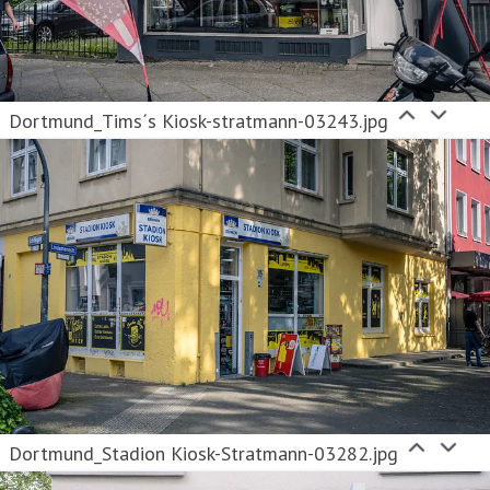
Dortmund_Tims´s Kiosk-stratmann-03243.jpg
Dortmund_Stadion Kiosk-Stratmann-03282.jpg