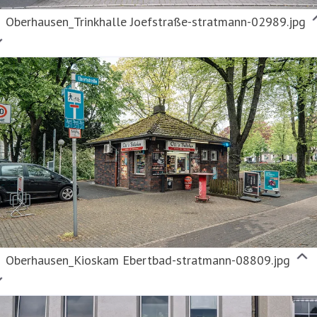
Oberhausen_Trinkhalle Joefstraße-stratmann-02989.jpg
Oberhausen_Kioskam Ebertbad-stratmann-08809.jpg