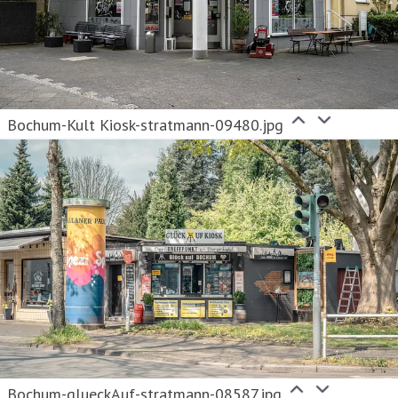
Bochum-Kult Kiosk-stratmann-09480.jpg
Bochum-glueckAuf-stratmann-08587.jpg