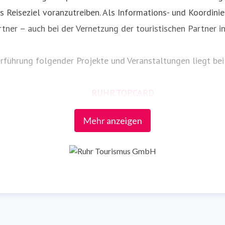
Reiseziel voranzutreiben. Als Informations- und Koordinie
tner – auch bei der Vernetzung der touristischen Partner in
rführung folgender Projekte und Veranstaltungen liegt bei
RUHR.TOPCARD
radrevier.ruhr
Mehr anzeigen
RuhrtalRadweg
Römer-Lippe-Route
Route Industriekultur
ExtraSchicht
Tag der Trinkhallen