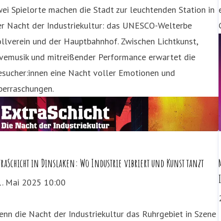
ei Spielorte machen die Stadt zur leuchtenden Station in
er Nacht der Industriekultur: das UNESCO-Welterbe
llverein und der Hauptbahnhof. Zwischen Lichtkunst,
ivemusik und mitreißender Performance erwartet die
esucher:innen eine Nacht voller Emotionen und
berraschungen.
traSchicht in Dinslaken: Wo Industrie vibriert und Kunst tanzt
1. Mai 2025 10:00
nn die Nacht der Industriekultur das Ruhrgebiet in Szene