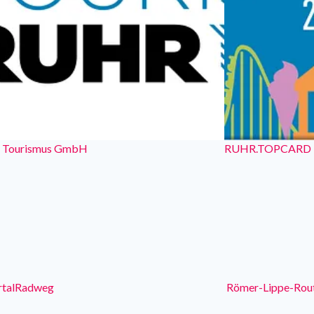
r Tourismus GmbH
RUHR.TOPCARD
rtalRadweg
Römer-Lippe-Rou