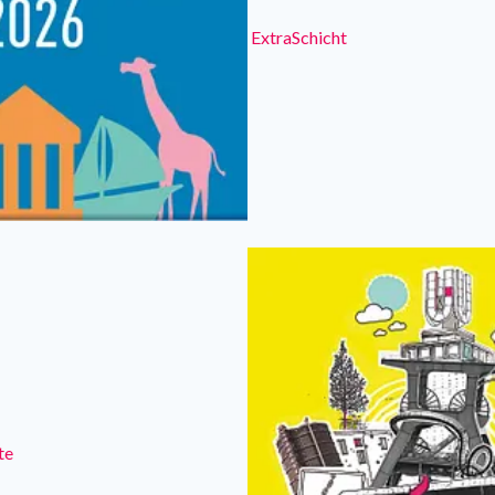
ExtraSchicht
te